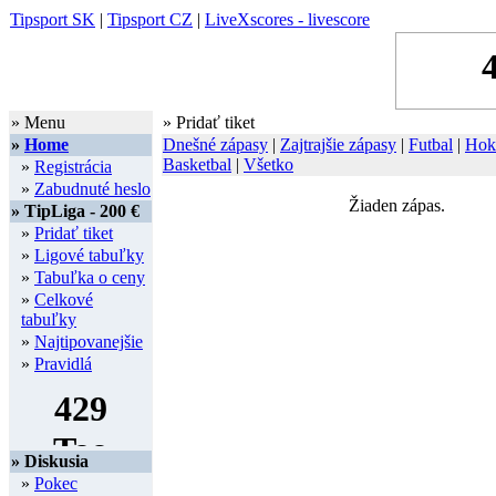
Tipsport SK
|
Tipsport CZ
|
LiveXscores - livescore
» Menu
» Pridať tiket
»
Home
Dnešné zápasy
|
Zajtrajšie zápasy
|
Futbal
|
Hok
Basketbal
|
Všetko
»
Registrácia
»
Zabudnuté heslo
Žiaden zápas.
» TipLiga - 200 €
»
Pridať tiket
»
Ligové tabuľky
»
Tabuľka o ceny
»
Celkové
tabuľky
»
Najtipovanejšie
»
Pravidlá
» Diskusia
»
Pokec