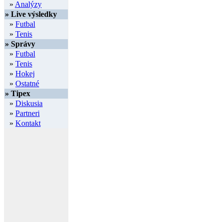
»
Analýzy
» Live výsledky
»
Futbal
»
Tenis
» Správy
»
Futbal
»
Tenis
»
Hokej
»
Ostatné
» Tipex
»
Diskusia
»
Partneri
»
Kontakt