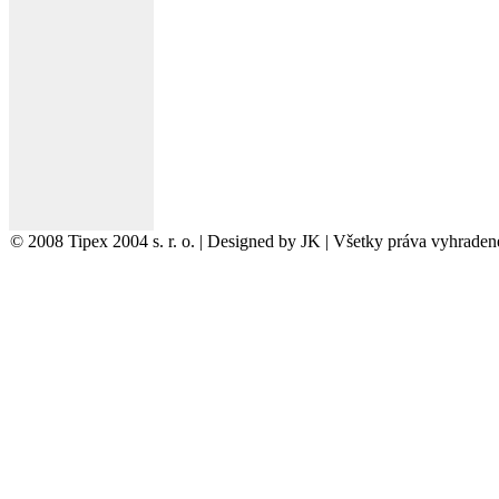
© 2008 Tipex 2004 s. r. o. | Designed by JK | Všetky práva vyhraden