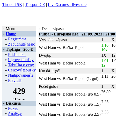
Tipsport SK
|
Tipsport CZ
|
LiveXscores - livescore
» Menu
» Detail zápasu
»
Home
Futbal - Európska liga | 21. 09. 2023 | 21:00 
»
Registrácia
Výsledok zápasu
1
X
»
Zabudnuté heslo
1.10
10
West Ham vs. Bačka Topola
» TipLiga - 200 €
19x
»
Pridať tiket
Dvojtip
1X
12
»
Ligové tabuľky
1.01
1.
West Ham vs. Bačka Topola
»
Tabuľka o ceny
1x
»
Celkové tabuľky
Kto dá 1. gól
1
X
»
Najtipovanejšie
1.11
26
West Ham vs. Bačka Topola (1. gól)
»
Pravidlá
Počet gólov
1
X
26.80
West Ham vs. Bačka Topola (u/o 0.5)
7.35
» Diskusia
West Ham vs. Bačka Topola (u/o 1.5)
»
Pokec
3.33
»
Analýzy
West Ham vs. Bačka Topola (u/o 2.5)