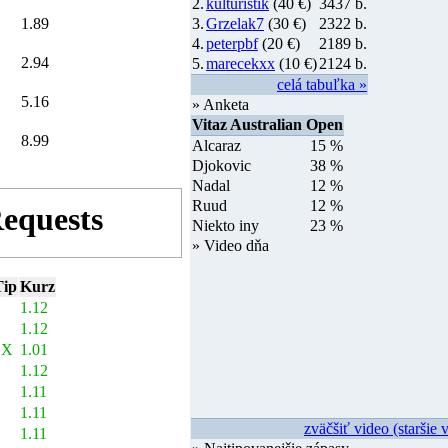
2.
kulturistik
(40 €)
3437 b.
1.89
3.
Grzelak7
(30 €)
2322 b.
4.
peterpbf
(20 €)
2189 b.
2.94
5.
marecekxx
(10 €)
2124 b.
celá tabuľka »
5.16
» Anketa
Vitaz Australian Open
8.99
Alcaraz
15 %
Djokovic
38 %
Nadal
12 %
Ruud
12 %
Niekto iny
23 %
» Video dňa
Tip
Kurz
1
1.12
1
1.12
1X
1.01
1
1.12
1
1.11
1
1.11
zväčšiť video (staršie 
1
1.11