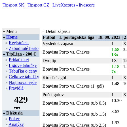
Tipsport SK
|
Tipsport CZ
|
LiveXscores - livescore
» Menu
» Detail zápasu
»
Home
Futbal - 1. portugalská liga | 18. 09. 2023 | 2
»
Registrácia
Výsledok zápasu
1
X
»
Zabudnuté heslo
1.68
3.
Boavista Porto vs. Chaves
» TipLiga - 200 €
13x
»
Pridať tiket
Dvojtip
1X
1
»
Ligové tabuľky
1.18
1.
Boavista Porto vs. Chaves
»
Tabuľka o ceny
7x
»
Celkové tabuľky
Kto dá 1. gól
1
X
»
Najtipovanejšie
1.48
1
Boavista Porto vs. Chaves (1. gól)
»
Pravidlá
Počet gólov
1
X
10.30
Boavista Porto vs. Chaves (u/o 0.5)
3.63
» Diskusia
Boavista Porto vs. Chaves (u/o 1.5)
»
Pokec
1.93
»
Analýzy
Boavista Porto vs. Chaves (u/o 2.5)