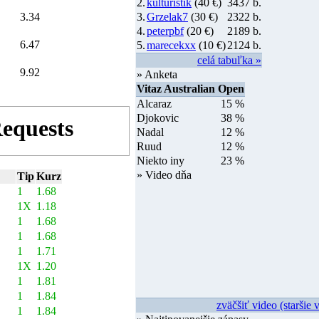
2.
kulturistik
(40 €)
3437 b.
3.34
3.
Grzelak7
(30 €)
2322 b.
4.
peterpbf
(20 €)
2189 b.
6.47
5.
marecekxx
(10 €)
2124 b.
celá tabuľka »
9.92
» Anketa
Vitaz Australian Open
Alcaraz
15 %
Djokovic
38 %
Nadal
12 %
Ruud
12 %
Niekto iny
23 %
» Video dňa
Tip
Kurz
1
1.68
1X
1.18
1
1.68
1
1.68
1
1.71
1X
1.20
1
1.81
1
1.84
zväčšiť video (staršie 
1
1.84