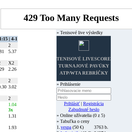
» Tenisové live výsledky
1:15 | 4-1
2
81
5.37
TENISOVÉ LIVESCORE
2
X2
TURNAJOVÉ PAVÚKY
29
2.26
ATP/WTA REBRÍČKY
2
» Prihlásenie
0.30
3.02
2
Prihlásiť
|
Registrácia
1.04
Zabudnuté heslo
3x
» Online užívatelia (0 z 5)
1.31
» Tabuľka o ceny
1.
vespa
(50 €)
3763 b.
1.93