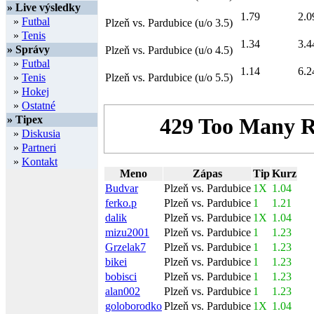
» Live výsledky
1.79
2.0
»
Futbal
Plzeň vs. Pardubice (u/o 3.5)
»
Tenis
1.34
3.4
» Správy
Plzeň vs. Pardubice (u/o 4.5)
»
Futbal
1.14
6.2
»
Tenis
Plzeň vs. Pardubice (u/o 5.5)
»
Hokej
»
Ostatné
» Tipex
»
Diskusia
»
Partneri
»
Kontakt
Meno
Zápas
Tip
Kurz
Budvar
Plzeň vs. Pardubice
1X
1.04
ferko.p
Plzeň vs. Pardubice
1
1.21
dalik
Plzeň vs. Pardubice
1X
1.04
mizu2001
Plzeň vs. Pardubice
1
1.23
Grzelak7
Plzeň vs. Pardubice
1
1.23
bikei
Plzeň vs. Pardubice
1
1.23
bobisci
Plzeň vs. Pardubice
1
1.23
alan002
Plzeň vs. Pardubice
1
1.23
goloborodko
Plzeň vs. Pardubice
1X
1.04