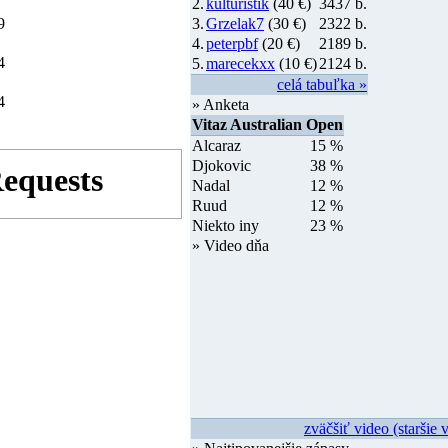
2.
kulturistik
(40 €)
3437 b.
9
3.
Grzelak7
(30 €)
2322 b.
4.
peterpbf
(20 €)
2189 b.
4
5.
marecekxx
(10 €)
2124 b.
celá tabuľka »
4
» Anketa
Vitaz Australian Open
Alcaraz
15 %
Djokovic
38 %
Nadal
12 %
Ruud
12 %
Niekto iny
23 %
» Video dňa
zväčšiť video (staršie 