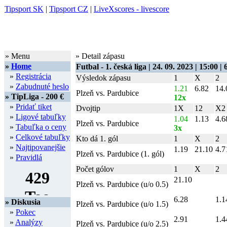
Tipsport SK
|
Tipsport CZ
|
LiveXscores - livescore
» Menu
» Detail zápasu
»
Home
Futbal - 1. česká liga | 24. 09. 2023 | 15:00 | 
»
Registrácia
Výsledok zápasu
1
X
2
»
Zabudnuté heslo
1.21
6.82
14.
Plzeň vs. Pardubice
» TipLiga - 200 €
12x
»
Pridať tiket
Dvojtip
1X
12
X2
»
Ligové tabuľky
1.04
1.13
4.6
Plzeň vs. Pardubice
»
Tabuľka o ceny
3x
»
Celkové tabuľky
Kto dá 1. gól
1
X
2
»
Najtipovanejšie
1.19
21.10
4.7
Plzeň vs. Pardubice (1. gól)
»
Pravidlá
Počet gólov
1
X
2
21.10
Plzeň vs. Pardubice (u/o 0.5)
6.28
1.1
» Diskusia
Plzeň vs. Pardubice (u/o 1.5)
»
Pokec
2.91
1.4
»
Analýzy
Plzeň vs. Pardubice (u/o 2.5)