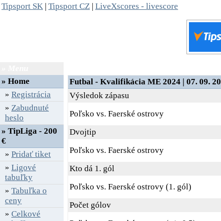
Tipsport SK
|
Tipsport CZ
|
LiveXscores - livescore
» Menu
» Detail zápasu
»
Home
Futbal - Kvalifikácia ME 2024 | 07. 09. 20
»
Registrácia
Výsledok zápasu
»
Zabudnuté
Poľsko vs. Faerské ostrovy
heslo
» TipLiga - 200
Dvojtip
€
Poľsko vs. Faerské ostrovy
»
Pridať tiket
»
Ligové
Kto dá 1. gól
tabuľky
Poľsko vs. Faerské ostrovy (1. gól)
»
Tabuľka o
ceny
Počet gólov
»
Celkové