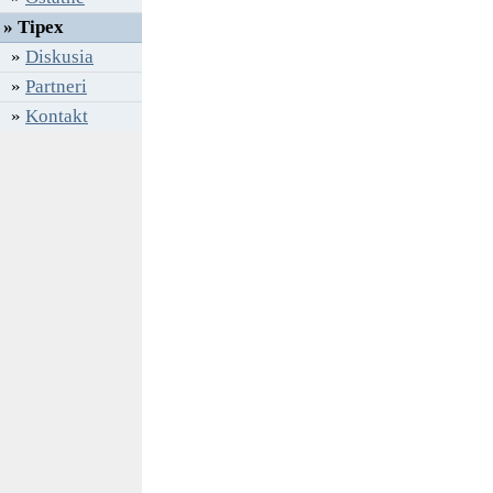
» Tipex
»
Diskusia
»
Partneri
»
Kontakt