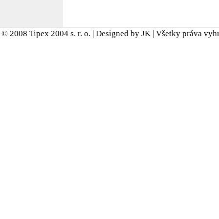
© 2008 Tipex 2004 s. r. o. | Designed by JK | Všetky práva vy