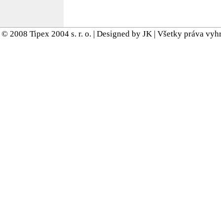
© 2008 Tipex 2004 s. r. o. | Designed by JK | Všetky práva vy