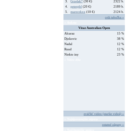
3.
Grzelak7
(30 €)
2322 b.
4.
peterpbf
(20 €)
2189 b.
5.
marecekxx
(10 €)
2124 b.
celá tabuľka »
» Anketa
Vitaz Australian Open
Alcaraz
15 %
Djokovic
38 %
Nadal
12 %
Ruud
12 %
Niekto iny
23 %
» Video dňa
zväčšiť video (staršie videá) »
» Najtipovanejšie zápasy
ostatné zápasy »
» Najčítanejšie správy