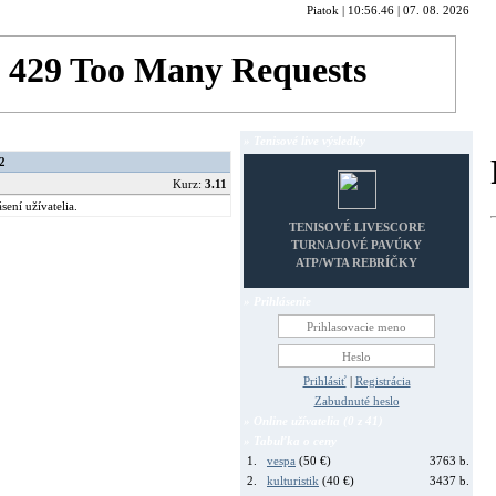
Piatok | 10:56.46 | 07. 08. 2026
» Tenisové live výsledky
2
Kurz:
3.11
sení užívatelia.
TENISOVÉ LIVESCORE
TURNAJOVÉ PAVÚKY
ATP/WTA REBRÍČKY
» Prihlásenie
Prihlásiť
|
Registrácia
Zabudnuté heslo
» Online užívatelia (0 z 41)
» Tabuľka o ceny
1.
vespa
(50 €)
3763 b.
2.
kulturistik
(40 €)
3437 b.