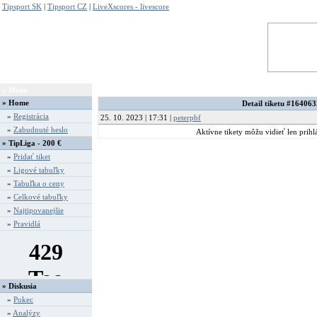
Tipsport SK
|
Tipsport CZ
|
LiveXscores - livescore
» Menu
» Detail
»
Home
Detail tiketu #164063
»
Registrácia
25. 10. 2023 | 17:31 |
peterpbf
»
Zabudnuté heslo
Aktívne tikety môžu vidieť len prihlá
» TipLiga - 200 €
»
Pridať tiket
»
Ligové tabuľky
»
Tabuľka o ceny
»
Celkové tabuľky
»
Najtipovanejšie
»
Pravidlá
» Diskusia
»
Pokec
»
Analýzy