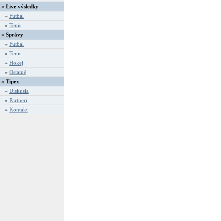
» Live výsledky
»
Futbal
»
Tenis
» Správy
»
Futbal
»
Tenis
»
Hokej
»
Ostatné
» Tipex
»
Diskusia
»
Partneri
»
Kontakt