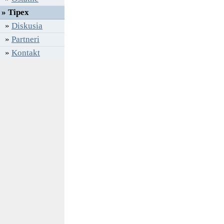
» Tipex
»
Diskusia
»
Partneri
»
Kontakt