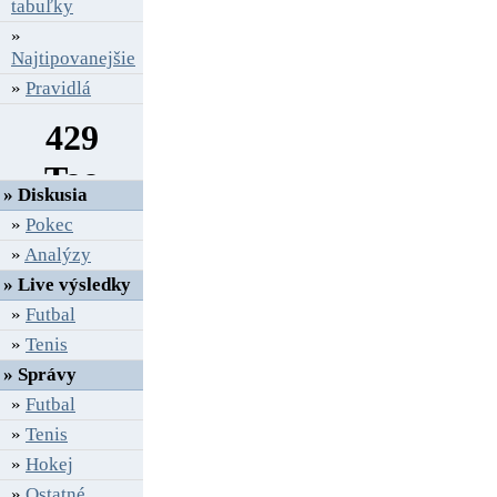
tabuľky
»
Najtipovanejšie
»
Pravidlá
» Diskusia
»
Pokec
»
Analýzy
» Live výsledky
»
Futbal
»
Tenis
» Správy
»
Futbal
»
Tenis
»
Hokej
»
Ostatné