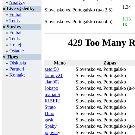
»
Analýzy
1.34
» Live výsledky
Slovensko vs. Portugalsko (u/o 3.5)
»
Futbal
1.13
»
Tenis
Slovensko vs. Portugalsko (u/o 4.5)
1x
» Správy
»
Futbal
»
Tenis
»
Hokej
»
Ostatné
» Tipex
»
Diskusia
Meno
Zápas
»
Partneri
zetor50
Slovensko vs. Portugalsko
»
Kontakt
tommy21
Slovensko vs. Portugalsko
alan002
Slovensko vs. Portugalsko
Jokapo
Slovensko vs. Portugalsko (u/o
marianS
Slovensko vs. Portugalsko
RIBERI
Slovensko vs. Portugalsko
Strato
Slovensko vs. Portugalsko
Dino
Slovensko vs. Portugalsko
gaski
Slovensko vs. Portugalsko
Spaky
Slovensko vs. Portugalsko (u/o
jojoviky
Slovensko vs. Portugalsko