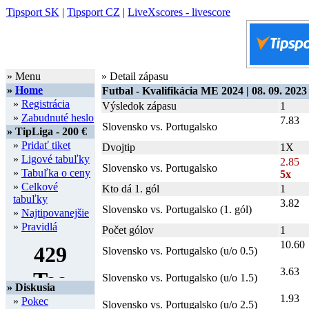
Tipsport SK
|
Tipsport CZ
|
LiveXscores - livescore
» Menu
» Detail zápasu
»
Home
Futbal - Kvalifikácia ME 2024 | 08. 09. 2023 
»
Registrácia
Výsledok zápasu
1
»
Zabudnuté heslo
7.83
Slovensko vs. Portugalsko
» TipLiga - 200 €
»
Pridať tiket
Dvojtip
1X
»
Ligové tabuľky
2.85
Slovensko vs. Portugalsko
»
Tabuľka o ceny
5x
»
Celkové
Kto dá 1. gól
1
tabuľky
3.82
Slovensko vs. Portugalsko (1. gól)
»
Najtipovanejšie
»
Pravidlá
Počet gólov
1
10.60
Slovensko vs. Portugalsko (u/o 0.5)
3.63
Slovensko vs. Portugalsko (u/o 1.5)
» Diskusia
1.93
»
Pokec
Slovensko vs. Portugalsko (u/o 2.5)