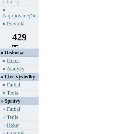
tabuľky
»
Najtipovanejšie
»
Pravidlá
» Diskusia
»
Pokec
»
Analýzy
» Live výsledky
»
Futbal
»
Tenis
» Správy
»
Futbal
»
Tenis
»
Hokej
»
Ostatné