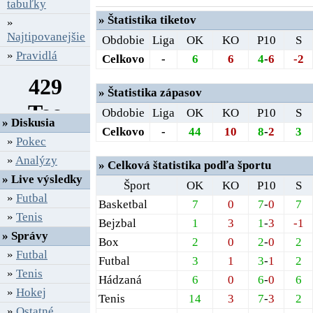
tabuľky
» Štatistika tiketov
»
Najtipovanejšie
Obdobie
Liga
OK
KO
P10
S
»
Pravidlá
Celkovo
-
6
6
4
-
6
-2
» Štatistika zápasov
Obdobie
Liga
OK
KO
P10
S
» Diskusia
Celkovo
-
44
10
8
-
2
3
»
Pokec
»
Analýzy
» Celková štatistika podľa športu
» Live výsledky
Šport
OK
KO
P10
S
»
Futbal
Basketbal
7
0
7
-
0
7
»
Tenis
Bejzbal
1
3
1
-
3
-1
» Správy
Box
2
0
2
-
0
2
»
Futbal
Futbal
3
1
3
-
1
2
»
Tenis
Hádzaná
6
0
6
-
0
6
»
Hokej
Tenis
14
3
7
-
3
2
»
Ostatné