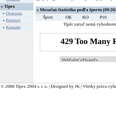
Vodné pólo
11
3
7
-
3
-1
» Tipex
» Mesačná štatistika podľa športu (09/20
»
Diskusia
Šport
OK
KO
P10
»
Partneri
Tipér zatiaľ nemá vyhodnote
»
Kontakt
© 2008 Tipex 2004 s. r. o. | Designed by JK | Všetky práva vy