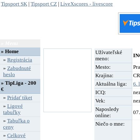
Tipsport SK
|
Tipsport CZ
|
LiveXscores - livescore
» Menu
» Profil
»
Home
Užívateľské
IN
meno:
»
Registrácia
Mesto:
Pr
»
Zabudnuté
heslo
Krajina:
CR
» TipLiga - 200
Aktuálna liga:
6. 
€
ICQ:
ne
»
Pridať tiket
Vek:
ne
»
Ligové
Naposledy
tabuľky
07.
online:
»
Tabuľka o
Niečo o mne:
ceny
»
Celkové