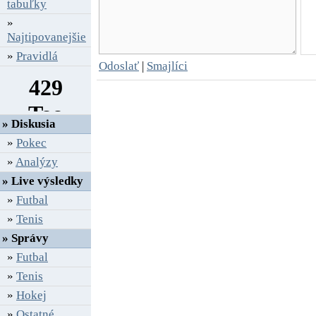
"Rovnako ako Jo aj ja mám za sebou úž
tabuľky
sme v Londýne odohrali dva skvelé vzá
»
rok dokonca prídu tri príležitosti, keďž
Najtipovanejšie
uskutočnia aj olympijské hry,"
poveda
»
Pravidlá
celkového víťaza Federer, ktorý si z L
Odoslať
|
Smajlíci
milióna USD a do rebríčka si pripíše 1500 
"Tretia prehra s rovnakým súperom za kr
Ak by tu Rogera nebolo, možno by som mal
» Diskusia
je tu a je ten najlepší,"
skonštatoval neúspe
»
Pokec
»
Analýzy
Výsledok finále dvojhry - ATP World Tour
» Live výsledky
Roger Federer (Švaj.-4) - Jo-Wilfrie
»
Futbal
(6), 6:3
»
Tenis
» Správy
»
Futbal
»
Tenis
»
Hokej
»
Ostatné