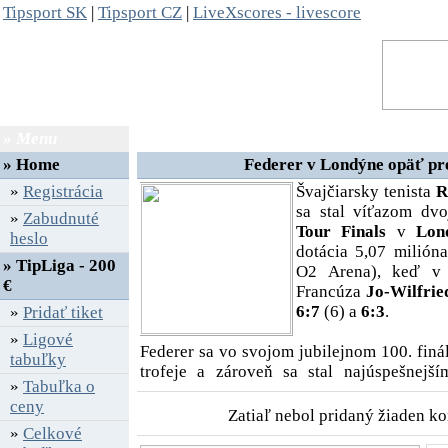
Tipsport SK
|
Tipsport CZ
|
LiveXscores - livescore
» Menu
» Diskusia k článku
»
Home
Federer v Londýne opäť pre
»
Registrácia
Švajčiarsky tenista
R
sa stal víťazom dvo
»
Zabudnuté
Tour Finals
v
Lon
heslo
dotácia 5,07 milióna
» TipLiga - 200
O2 Arena), keď v 
€
Francúza
Jo-Wilfrie
6:7
(6) a
6:3
.
»
Pridať tiket
»
Ligové
Federer sa vo svojom jubilejnom 100. finále
tabuľky
trofeje a zároveň sa stal najúspešnejší
»
Tabuľka o
majstrov. Ziskom šiesteho titulu sa v tabu
ceny
Petea Samprasa, ktorí na Masters dokázali z
Zatiaľ nebol pridaný žiaden ko
»
Celkové