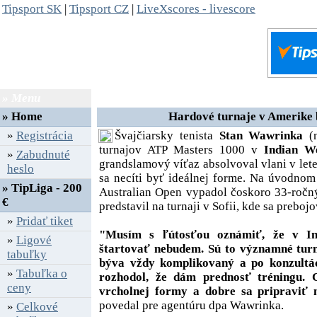
Tipsport SK
|
Tipsport CZ
|
LiveXscores - livescore
» Menu
» Správy
»
Home
Hardové turnaje v Amerike
»
Registrácia
Švajčiarsky tenista
Stan Wawrinka
(n
turnajov ATP Masters 1000 v
Indian W
»
Zabudnuté
grandslamový víťaz absolvoval vlani v lete
heslo
sa necíti byť ideálnej forme. Na úvodnom 
» TipLiga - 200
Australian Open vypadol čoskoro 33-ročný 
€
predstavil na turnaji v Sofii, kde sa preboj
»
Pridať tiket
"Musím s ľútosťou oznámiť, že v I
»
Ligové
štartovať nebudem. Sú to významné turn
tabuľky
býva vždy komplikovaný a po konzultá
»
Tabuľka o
rozhodol, že dám prednosť tréningu.
ceny
vrcholnej formy a dobre sa pripraviť 
povedal pre agentúru dpa Wawrinka.
»
Celkové