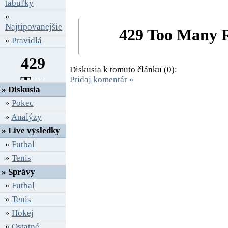
tabuľky
»
Najtipovanejšie
»
Pravidlá
Diskusia k tomuto článku (0):
Pridaj komentár »
» Diskusia
»
Pokec
»
Analýzy
» Live výsledky
»
Futbal
»
Tenis
» Správy
»
Futbal
»
Tenis
»
Hokej
»
Ostatné