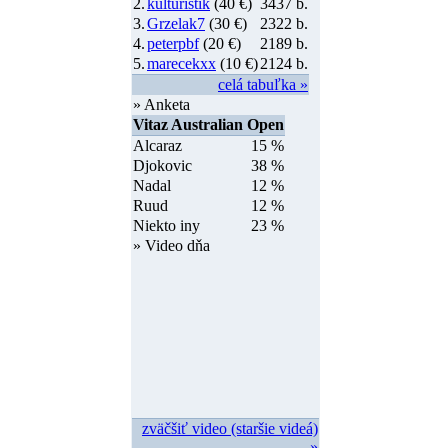
2.
kulturistik
(40 €)
3437 b.
3.
Grzelak7
(30 €)
2322 b.
4.
peterpbf
(20 €)
2189 b.
5.
marecekxx
(10 €)
2124 b.
celá tabuľka »
» Anketa
Vitaz Australian Open
Alcaraz
15 %
Djokovic
38 %
Nadal
12 %
Ruud
12 %
Niekto iny
23 %
» Video dňa
zväčšiť video (staršie videá)
»