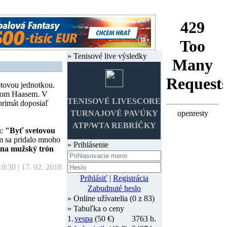
» Tenisové live výsledky
etovou jednotkou.
inom Haasem. V
TENISOVÉ LIVESCORE
 primát doposiaľ
TURNAJOVÉ PAVÚKY
ATP/WTA REBRÍČKY
u:
"Byť svetovou
m sa pridalo mnoho
» Prihlásenie
na mužský trón
10:30 | 17. 02. 2018
Prihlásiť
|
Registrácia
Zabudnuté heslo
» Online užívatelia (0 z 83)
» Tabuľka o ceny
1.
vespa
(50 €)
3763 b.