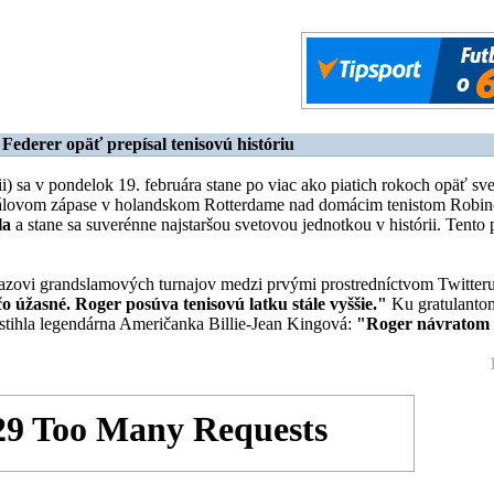
Federer opäť prepísal tenisovú históriu
ii) sa v pondelok 19. februára stane po viac ako piatich rokoch opäť sv
ťfinálovom zápase v holandskom Rotterdame nad domácim tenistom Rob
la
a stane sa suverénne najstaršou svetovou jednotkou v histórii. Tento
azovi grandslamových turnajov medzi prvými prostredníctvom Twitter
o úžasné. Roger posúva tenisovú latku stále vyššie."
Ku gratulanto
stihla legendárna Američanka Billie-Jean Kingová:
"Roger návratom 