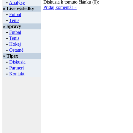
Diskusia k tomuto článku (0):
»
Analýzy
Pridaj komentár »
» Live výsledky
»
Futbal
»
Tenis
» Správy
»
Futbal
»
Tenis
»
Hokej
»
Ostatné
» Tipex
»
Diskusia
»
Partneri
»
Kontakt