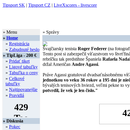
Tipsport SK
|
Tipsport CZ
|
LiveXscores - livescore
» Menu
» Správy
»
Home
»
Registrácia
Švajčiarsky tenista
Roger Federer
(na fotograf
»
Zabudnuté heslo
Tento post si zabezpečil víťazstvom vo štvr
» TipLiga - 200 €
rebríčku tak predstihne Španiela
Rafaela Nada
»
Pridať tiket
držal Američan
Andre Agassi
.
»
Ligové tabuľky
»
Tabuľka o ceny
Práve Agassi gratuloval dvadsaťnásobnému víť
»
Celkové
jednotkou vo veku 36 rokov a 195 dní je nieč
tabuľky
bývalých tenisových hviezd, veľmi pekne to vy
»
Najtipovanejšie
potvrdil, že vek je len číslo."
»
Pravidlá
» Diskusia
»
Pokec