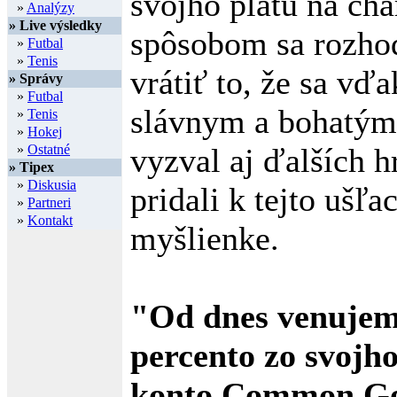
svojho platu na cha
»
Analýzy
» Live výsledky
spôsobom sa rozhod
»
Futbal
»
Tenis
vrátiť to, že sa vď
» Správy
»
Futbal
slávnym a bohatým
»
Tenis
»
Hokej
»
Ostatné
vyzval aj ďalších h
» Tipex
»
Diskusia
pridali k tejto ušľac
»
Partneri
»
Kontakt
myšlienke.
"Od dnes venujem
percento zo svojho
konto Common Goa