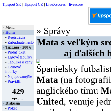
Tipsport SK
|
Tipsport CZ
|
LiveXscores - livescore
» Menu
» Správy
»
Home
»
Registrácia
Mata s veľkým sr
»
Zabudnuté heslo
» TipLiga - 200 €
aj ďalších 
»
Pridať tiket
»
Ligové tabuľky
»
Tabuľka o ceny
Španielsky futbalis
»
Celkové
tabuľky
»
Najtipovanejšie
Mata
(na fotografii
»
Pravidlá
anglického tímu
Ma
United
, venuje jed
» Diskusia
»
Pokec