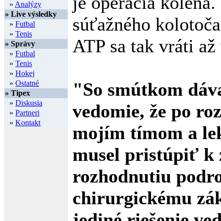
je operácia kolena.
»
Analýzy
» Live výsledky
súťažného kolotoča
»
Futbal
»
Tenis
ATP sa tak vráti až
» Správy
»
Futbal
»
Tenis
»
Hokej
»
Ostatné
"So smútkom dáv
» Tipex
»
Diskusia
vedomie, že po ro
»
Partneri
»
Kontakt
mojím tímom a l
musel pristúpiť k
rozhodnutiu podro
chirurgickému zák
jediné riešenie ved