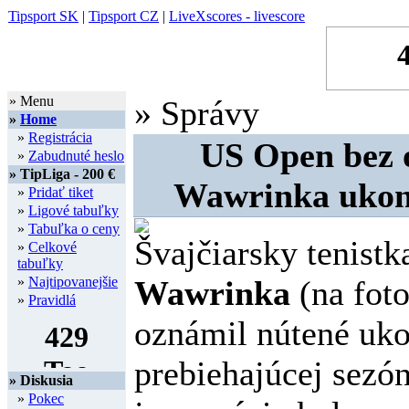
Tipsport SK
|
Tipsport CZ
|
LiveXscores - livescore
» Menu
» Správy
»
Home
»
Registrácia
US Open bez 
»
Zabudnuté heslo
» TipLiga - 200 €
Wawrinka ukonč
»
Pridať tiket
»
Ligové tabuľky
»
Tabuľka o ceny
Švajčiarsky tenist
»
Celkové
tabuľky
»
Najtipovanejšie
Wawrinka
(na foto
»
Pravidlá
oznámil nútené uk
prebiehajúcej sez
» Diskusia
»
Pokec