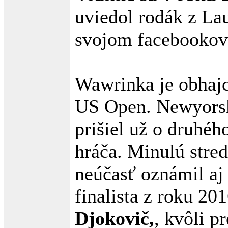
uviedol rodák z La
svojom facebookov
Wawrinka je obhaj
US Open. Newyorsk
prišiel už o druhéh
hráča. Minulú stre
neúčasť oznámil aj
finalista z roku 20
Djokovič,
, kvôli p