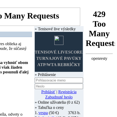
» Tenisové live výsledky
res oblieka aj
bude, že súčasný
TENISOVÉ LIVESCORE
TURNAJOVÉ PAVÚKY
 sa vyhnúť obom
ATP/WTA REBRÍČKY
i však žiaden
ás posunuli ďalej
» Prihlásenie
Prihlásiť
|
Registrácia
Zabudnuté heslo
» Online užívatelia (0 z 62)
» Tabuľka o ceny
1.
vespa
(50 €)
3763 b.
íla, odvety o