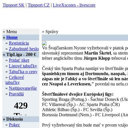
Tipsport SK
|
Tipsport CZ
|
LiveXscores - livescore
» Menu
» Správy
»
Home
»
Registrácia
Vo Švajčiarskom Nyone vyžrebovali v piatok 
»
Zabudnuté heslo
slovenský reprezentant
Martin Škrtel
, sa str
» TipLiga - 200 €
tréner anglického tímu
Jürgen Klopp
trénoval 
»
Pridať tiket
»
Ligové tabuľky
Český tím Sparta Praha nastúpi vo štvrťfinále p
»
Tabuľka o ceny
španielskym tímom aj Dortmundu, naopak, žel
»
Celkové
zápas nie je ľahký a vo štvrťfinále sú len n
tabuľky
cez Neapol a Leverkusen,"
povedal na uefa.c
»
Najtipovanejšie
»
Pravidlá
Štvrťfinálové dvojice Európskej ligy:
Sporting Braga (Portug.) - Šachtar Doneck (Ukr
FC Villarreal (Šp.) - AC Sparta Praha (ČR)
Athletic Bilbao (Šp.) - FC Sevilla (Šp.)
Borussia Dortmund (Nem.) - FC Liverpool (An
» Diskusia
»
Pokec
Prvý vyžrebovaný tím bude mať v prvom vzájom