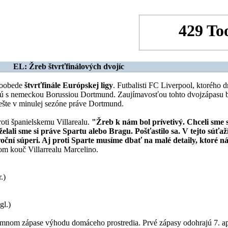
EL: Žreb štvrťfinálových dvojíc
poobede
štvrťfinále Európskej ligy
. Futbalisti FC Liverpool, ktorého d
etnú s nemeckou Borussiou Dortmund. Zaujímavosťou tohto dvojzápasu 
ešte v minulej sezóne práve Dortmund.
roti španielskemu Villarealu.
"Žreb k nám bol prívetivý. Chceli sme
ali sme si práve Spartu alebo Bragu. Pošťastilo sa. V tejto súťaž
ároční súperi. Aj proti Sparte musíme dbať na malé detaily, ktoré n
om kouč Villarrealu Marcelino.
.)
gl.)
nom zápase výhodu domáceho prostredia. Prvé zápasy odohrajú 7. apr