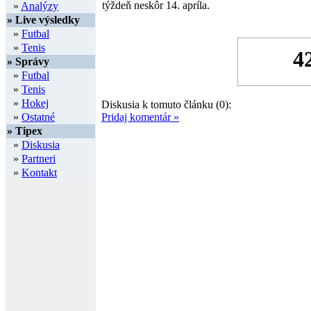
týždeň neskôr 14. apríla.
»
Analýzy
» Live výsledky
»
Futbal
»
Tenis
» Správy
»
Futbal
»
Tenis
»
Hokej
Diskusia k tomuto článku (0):
»
Ostatné
Pridaj komentár »
» Tipex
»
Diskusia
»
Partneri
»
Kontakt