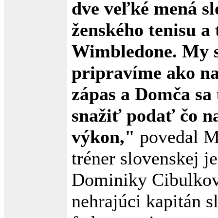
dve veľké mená s
ženského tenisu a
Wimbledone. My s
pripravíme ako na
zápas a Domča sa 
snažiť podať čo na
výkon,"
povedal Ma
tréner slovenskej j
Dominiky Cibulkov
nehrajúci kapitán s