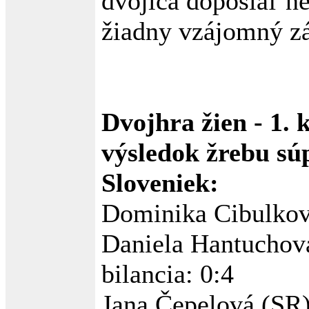
dvojica doposiaľ n
žiadny vzájomný z
Dvojhra žien - 1. k
výsledok žrebu sú
Sloveniek:
Dominika Cibulkov
Daniela Hantuchová
bilancia: 0:4
Jana Čepelová (SR