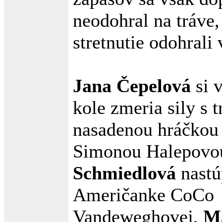
neodohral na tráve,
stretnutie odohrali
Jana Čepelová
si 
kole zmeria sily s 
nasadenou hráčko
Simonou Halepovo
Schmiedlová
nastú
Američanke CoCo
Vandeweghovej,
M