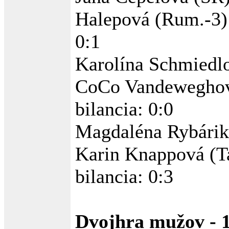
Halepová (Rum.-3) 
0:1
Karolína Schmiedlo
CoCo Vandeweghov
bilancia: 0:0
Magdaléna Rybárik
Karin Knappová (Ta
bilancia: 0:3
Dvojhra mužov - 1.