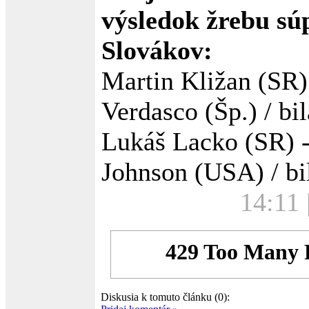
výsledok žrebu sú
Slovákov:
Martin Kližan (SR)
Verdasco (Šp.) / bil
Lukáš Lacko (SR) -
Johnson (USA) / bil
14:11 
Diskusia k tomuto článku (0):