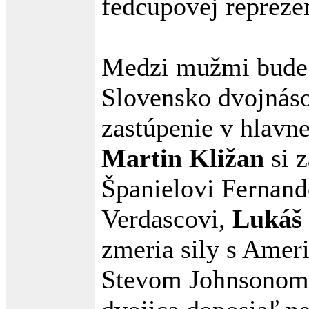
fedcupovej reprezen
Medzi mužmi bude
Slovensko dvojnás
zastúpenie v hlavne
Martin Kližan
si z
Španielovi Fernand
Verdascovi,
Lukáš
zmeria sily s Ame
Stevom Johnsonom,