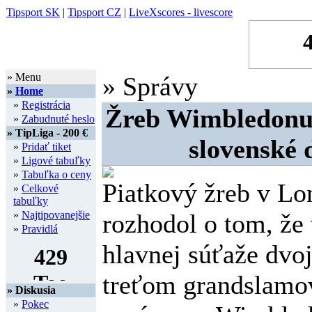
Tipsport SK
|
Tipsport CZ
|
LiveXscores - livescore
» Menu
» Správy
»
Home
»
Registrácia
Žreb Wimbledonu:
»
Zabudnuté heslo
» TipLiga - 200 €
slovenské 
»
Pridať tiket
»
Ligové tabuľky
»
Tabuľka o ceny
Piatkový žreb v L
»
Celkové
tabuľky
»
Najtipovanejšie
rozhodol o tom, že 
»
Pravidlá
hlavnej súťaže dvoj
treťom grandslamo
» Diskusia
»
Pokec