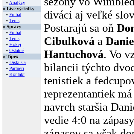
sezóny vo Wimbled
»
Analýzy
» Live výsledky
diváci aj veľké slo
»
Futbal
»
Tenis
Postarajú sa oň
Do
» Správy
»
Futbal
Cibulková
a
Danie
»
Tenis
»
Hokej
»
Ostatné
Hantuchová
. Vo v
» Tipex
»
Diskusia
bilancii týchto dv
»
Partneri
»
Kontakt
tenistiek a fedcup
reprezentantiek má
navrch staršia Dani
vedie 4:0 na zápasy
zápasov sa však do