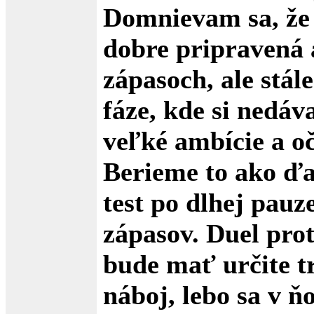
Domnievam sa, že
dobre pripravená 
zápasoch, ale stál
fáze, kde si nedá
veľké ambície a o
Berieme to ako ďa
test po dlhej pauz
zápasov. Duel prot
bude mať určite t
náboj, lebo sa v ň