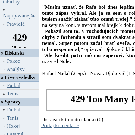
tabuľky
"Musím uznať, že Rafa bol dnes lepším
»
tento zápas vyhral. Ale ja sa sem o r
Najtipovanejšie
budem snažiť získať túto cennú trofej."
S
»
Pravidlá
na sety na koni, v treťom mal brejk k dobr
"Pokazil som to. V rozhodujúcich momen
chyby z forhendu a stratil som dvakrát 
nemal. Súper potom začal hrať oveľa, o
toho nespamätal,"
opisoval Djokovič kľúč
» Diskusia
"Ale kredit patrí môjmu súperovi, kto
»
Pokec
uzavrel Nole.
»
Analýzy
Rafael Nadal (2-Šp.) - Novak Djokovič (1-Srb
» Live výsledky
»
Futbal
»
Tenis
» Správy
»
Futbal
»
Tenis
Diskusia k tomuto článku (0):
Pridaj komentár »
»
Hokej
»
Ostatné