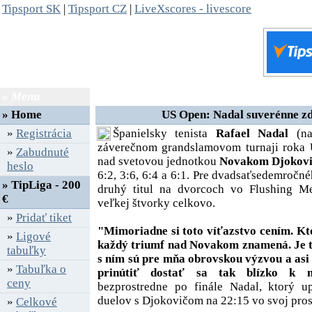
Tipsport SK
|
Tipsport CZ
|
LiveXscores - livescore
» Menu
» Správy
»
Home
US Open: Nadal suverénne zd
»
Registrácia
Španielsky tenista
Rafael Nadal
(na 
záverečnom grandslamovom turnaji roka
»
Zabudnuté
nad svetovou jednotkou
Novakom Djokov
heslo
6:2, 3:6, 6:4 a 6:1. Pre dvadsaťsedemročn
» TipLiga - 200
druhý titul na dvorcoch vo Flushing Me
€
veľkej štvorky celkovo.
»
Pridať tiket
"Mimoriadne si toto víťazstvo cením. Kt
»
Ligové
každý triumf nad Novakom znamená. Je to
tabuľky
s ním sú pre mňa obrovskou výzvou a asi
»
Tabuľka o
prinútiť dostať sa tak blízko k m
ceny
bezprostredne po finále Nadal, ktorý u
duelov s Djokovičom na 22:15 vo svoj pro
»
Celkové