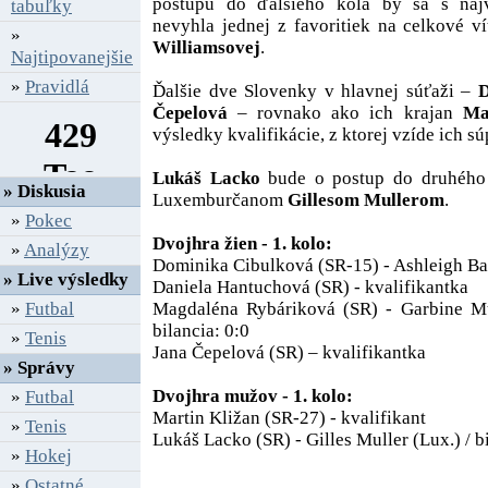
postupu do ďalšieho kola by sa s naj
tabuľky
nevyhla jednej z favoritiek na celkové 
»
Williamsovej
.
Najtipovanejšie
»
Pravidlá
Ďalšie dve Slovenky v hlavnej súťaži –
D
Čepelová
– rovnako ako ich krajan
Ma
výsledky kvalifikácie, z ktorej vzíde ich sú
Lukáš Lacko
bude o postup do druhého
» Diskusia
Luxemburčanom
Gillesom Mullerom
.
»
Pokec
Dvojhra žien - 1. kolo:
»
Analýzy
Dominika Cibulková (SR-15) - Ashleigh Bart
» Live výsledky
Daniela Hantuchová (SR) - kvalifikantka
»
Futbal
Magdaléna Rybáriková (SR) - Garbine Mu
bilancia: 0:0
»
Tenis
Jana Čepelová (SR) – kvalifikantka
» Správy
Dvojhra mužov - 1. kolo:
»
Futbal
Martin Kližan (SR-27) - kvalifikant
»
Tenis
Lukáš Lacko (SR) - Gilles Muller (Lux.) / bi
»
Hokej
»
Ostatné