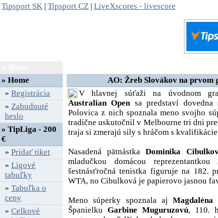
Tipsport SK
|
Tipsport CZ
|
LiveXscores - livescore
» Menu
» Správy
»
Home
AO: Žreb Slovákov na prvom 
»
Registrácia
V hlavnej súťaži na úvodnom gra
Australian Open
sa predstaví dovedna
»
Zabudnuté
Polovica z nich spoznala meno svojho súp
heslo
tradične uskutočnil v Melbourne tri dni pr
» TipLiga - 200
traja si zmerajú sily s hráčom s kvalifikácie
€
Nasadená pätnástka
Dominika Cibulko
»
Pridať tiket
mladučkou domácou reprezentantkou
»
Ligové
šestnásťročná tenistka figuruje na 182. p
tabuľky
WTA, no Cibulková je papierovo jasnou fav
»
Tabuľka o
ceny
Meno súperky spoznala aj
Magdaléna 
Španielku
Garbine Muguruzovú
, 110. 
»
Celkové