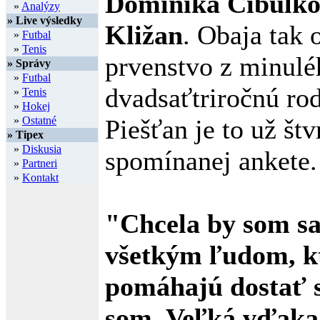
Dominika Cibulk
»
Analýzy
» Live výsledky
Kližan
. Obaja tak 
»
Futbal
»
Tenis
prvenstvo z minulé
» Správy
»
Futbal
dvadsaťtriročnú ro
»
Tenis
»
Hokej
»
Ostatné
Piešťan je to už štv
» Tipex
»
Diskusia
spomínanej ankete.
»
Partneri
»
Kontakt
"Chcela by som s
všetkým ľudom, k
pomáhajú dostať 
som. Veľká vďaka 