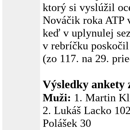
ktorý si vyslúžil o
Nováčik roka ATP 
keď v uplynulej se
v rebríčku poskočil
(zo 117. na 29. pri
Výsledky ankety 
Muži:
1. Martin Kl
2. Lukáš Lacko 102,
Polášek 30