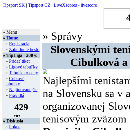
Tipsport SK
|
Tipsport CZ
|
LiveXscores - livescore
» Menu
» Správy
»
Home
»
Registrácia
Slovenskými ten
»
Zabudnuté heslo
» TipLiga - 200 €
Cibulková a
»
Pridať tiket
»
Ligové tabuľky
»
Tabuľka o ceny
Najlepšími tenista
»
Celkové
tabuľky
»
Najtipovanejšie
na Slovensku sa v 
»
Pravidlá
organizovanej Slo
tenisovým zväzom s
» Diskusia
»
Pokec