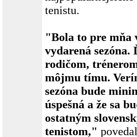
tenistu.
"Bola to pre mňa
vydarená sezóna.
rodičom, trénero
môjmu tímu. Verí
sezóna bude mini
úspešná a že sa bu
ostatným slovens
tenistom,"
povedal