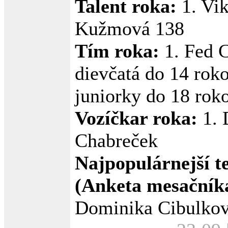
Talent roka:
1. Vik
Kužmová 138
Tím roka:
1. Fed 
dievčatá do 14 roko
juniorky do 18 rok
Vozíčkar roka:
1. 
Chabreček
Najpopulárnejší te
(Anketa mesačníka
Dominika Cibulkov