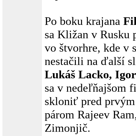
Po boku krajana
Fi
sa Kližan v Rusku p
vo štvorhre, kde v 
nestačili na ďalší 
Lukáš Lacko, Igor
sa v nedeľňajšom f
skloniť pred prvý
párom Rajeev Ram
Zimonjič.