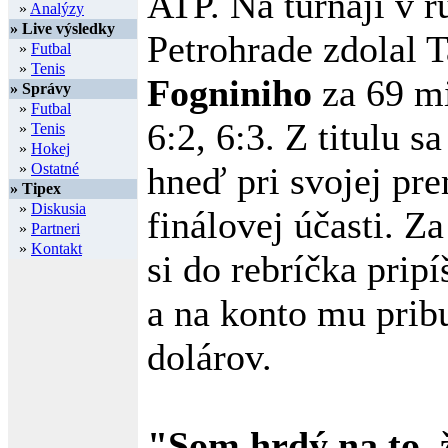
ATP. Na turnaji v 
»
Analýzy
» Live výsledky
Petrohrade zdolal 
»
Futbal
»
Tenis
Fogniniho
za 69 mi
» Správy
»
Futbal
6:2, 6:3. Z titulu s
»
Tenis
»
Hokej
»
Ostatné
hneď pri svojej pr
» Tipex
»
Diskusia
finálovej účasti. Z
»
Partneri
»
Kontakt
si do rebríčka prip
a na konto mu prib
dolárov.
"Som hrdý na to, 