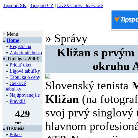
Tipsport SK
|
Tipsport CZ
|
LiveXscores - livescore
» Menu
» Správy
»
Home
»
Registrácia
Kližan s prvým 
»
Zabudnuté heslo
» TipLiga - 200 €
okruhu 
»
Pridať tiket
»
Ligové tabuľky
»
Tabuľka o ceny
Slovenský tenista
M
»
Celkové
tabuľky
»
Najtipovanejšie
Kližan
(na fotograf
»
Pravidlá
svoj prvý singlový t
hlavnom profesion
» Diskusia
»
Pokec