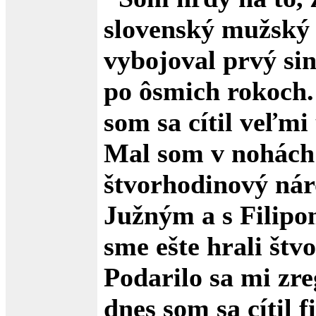
slovenský mužský 
vybojoval prvý sin
po ôsmich rokoch.
som sa cítil veľmi
Mal som v nohách
štvorhodinový nár
Južným a s Filip
sme ešte hrali štv
Podarilo sa mi zr
dnes som sa cítil f