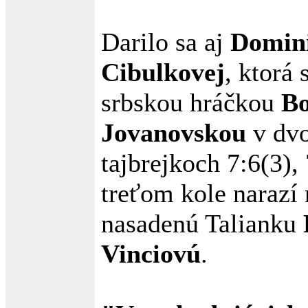
Darilo sa aj
Domin
Cibulkovej
, ktorá 
srbskou hráčkou
B
Jovanovskou
v dv
tajbrejkoch 7:6(3), 
treťom kole narazí 
nasadenú Talianku
Vinciovú
.