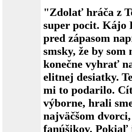
"Zdolať hráča z T
super pocit. Kájo
pred zápasom napí
smsky, že by som
konečne vyhrať n
elitnej desiatky. T
mi to podarilo. Cí
výborne, hrali s
najväčšom dvorci, 
fanúšikov. Pokiaľ 