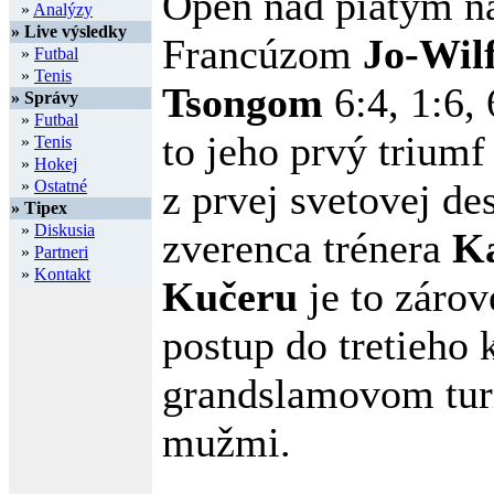
Open nad piatym 
»
Analýzy
» Live výsledky
Francúzom
Jo-Wil
»
Futbal
»
Tenis
Tsongom
6:4, 1:6, 
» Správy
»
Futbal
to jeho prvý trium
»
Tenis
»
Hokej
»
Ostatné
z prvej svetovej des
» Tipex
»
Diskusia
zverenca trénera
Ka
»
Partneri
»
Kontakt
Kučeru
je to zárov
postup do tretieho 
grandslamovom tur
mužmi.