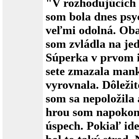
"V rozhodujúcic
som bola dnes psy
veľmi odolná. Oba
som zvládla na je
Súperka v prvom 
sete zmazala mank
vyrovnala. Dôležit
som sa nepoložila
hrou som napokon 
úspech. Pokiaľ id