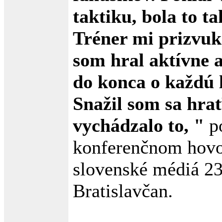
taktiku, bola to ta
Tréner mi prizvuk
som hral aktívne a
do konca o každú 
Snažil som sa hra
vychádzalo to, "
po
konferenčnom hovo
slovenské médiá 2
Bratislavčan.