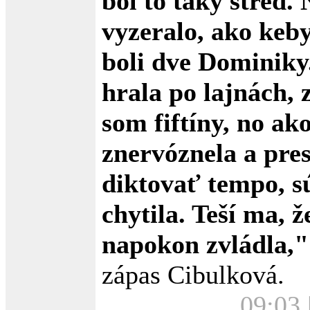
bol to taký stred.
vyzeralo, ako keb
boli dve Dominik
hrala po lajnách, 
som fiftíny, no a
znervóznela a pres
diktovať tempo, s
chytila. Teší ma, ž
napokon zvládla,"
zápas Cibulková.
09:03 