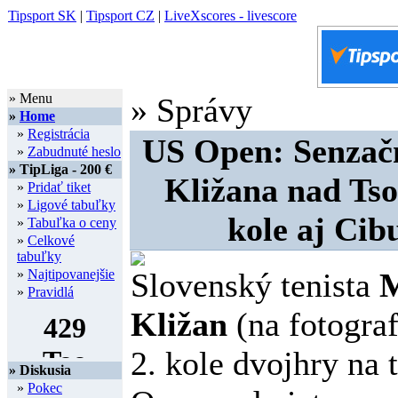
Tipsport SK
|
Tipsport CZ
|
LiveXscores - livescore
» Menu
» Správy
»
Home
»
Registrácia
US Open: Senzačn
»
Zabudnuté heslo
» TipLiga - 200 €
Kližana nad Tso
»
Pridať tiket
»
Ligové tabuľky
kole aj Cib
»
Tabuľka o ceny
»
Celkové
tabuľky
»
Najtipovanejšie
Slovenský tenista
M
»
Pravidlá
Kližan
(na fotograf
2. kole dvojhry na 
» Diskusia
»
Pokec