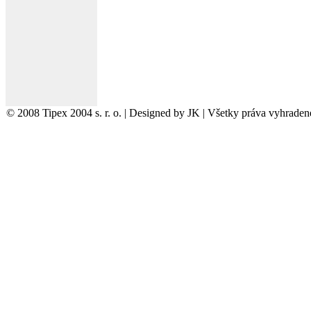
© 2008 Tipex 2004 s. r. o. | Designed by JK | Všetky práva vyhraden