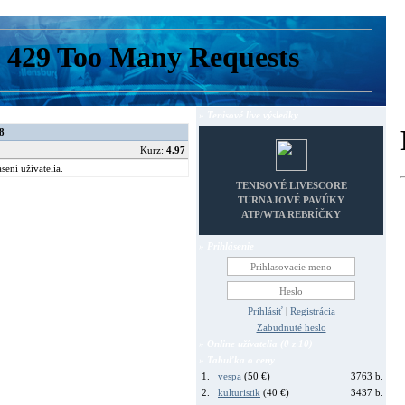
» Tenisové live výsledky
8
Kurz:
4.97
sení užívatelia.
TENISOVÉ LIVESCORE
TURNAJOVÉ PAVÚKY
ATP/WTA REBRÍČKY
» Prihlásenie
Prihlásiť
|
Registrácia
Zabudnuté heslo
» Online užívatelia (0 z 10)
» Tabuľka o ceny
1.
vespa
(50 €)
3763 b.
2.
kulturistik
(40 €)
3437 b.