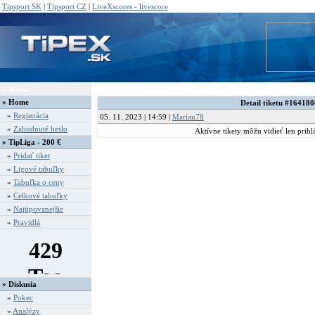
Tipsport SK
|
Tipsport CZ
|
LiveXscores - livescore
» Menu
» Detail
»
Home
Detail tiketu #164180
»
Registrácia
05. 11. 2023 | 14:59 |
Marian78
»
Zabudnuté heslo
Aktívne tikety môžu vidieť len prihlá
» TipLiga - 200 €
»
Pridať tiket
»
Ligové tabuľky
»
Tabuľka o ceny
»
Celkové tabuľky
»
Najtipovanejšie
»
Pravidlá
» Diskusia
»
Pokec
»
Analýzy