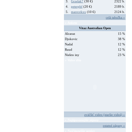
3.
Grzelak7
(30 €)
2322 b.
4.
peterpbf
(20 €)
2189 b.
5.
marecekxx
(10 €)
2124 b.
celá tabuľka »
» Anketa
Vitaz Australian Open
Alcaraz
15 %
Djokovic
38 %
Nadal
12 %
Ruud
12 %
Niekto iny
23 %
» Video dňa
zväčšiť video (staršie videá) »
» Najtipovanejšie zápasy
ostatné zápasy »
» Najčítanejšie správy