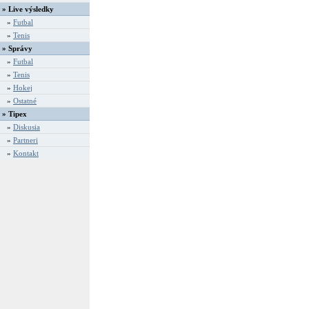
» Live výsledky
»
Futbal
»
Tenis
» Správy
»
Futbal
»
Tenis
»
Hokej
»
Ostatné
» Tipex
»
Diskusia
»
Partneri
»
Kontakt