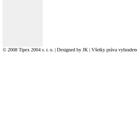
© 2008 Tipex 2004 s. r. o. | Designed by JK | Všetky práva vyhraden